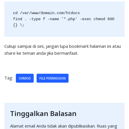
cd /var/www/domain.com/htdocs
find . -type f -name '*.php' -exec chmod 600 
{} \;
Cukup sampai di sini, jangan lupa bookmark halaman ini atau
share ke teman anda jika bermanfaat.
Tag:
CHMOD
FILE PERMISSION
Tinggalkan Balasan
Alamat email Anda tidak akan dipublikasikan.
Ruas yang