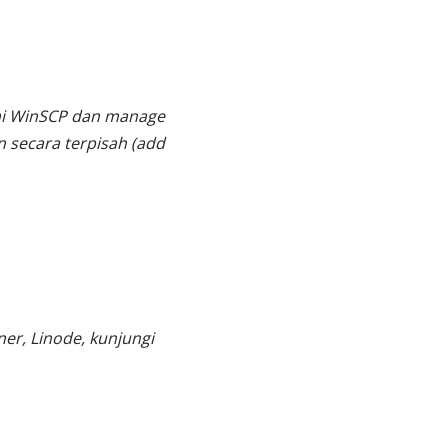
akai WinSCP dan manage
 secara terpisah (add
er, Linode, kunjungi