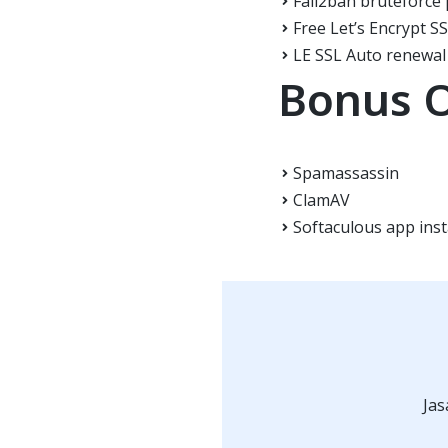
Fail2ban bruteforce 
Free Let’s Encrypt SS
LE SSL Auto renewal
Bonus O
Spamassassin
ClamAV
Softaculous app insta
Ja