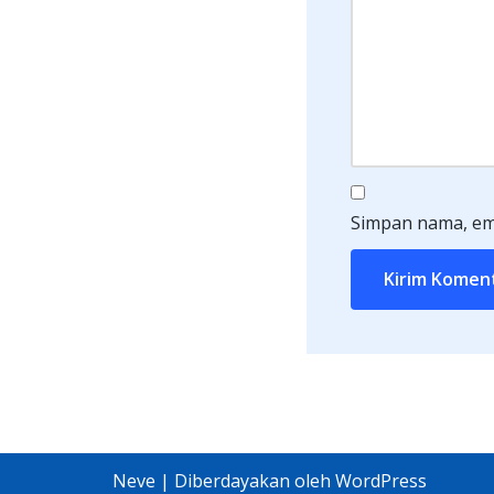
Simpan nama, ema
Neve
| Diberdayakan oleh
WordPress