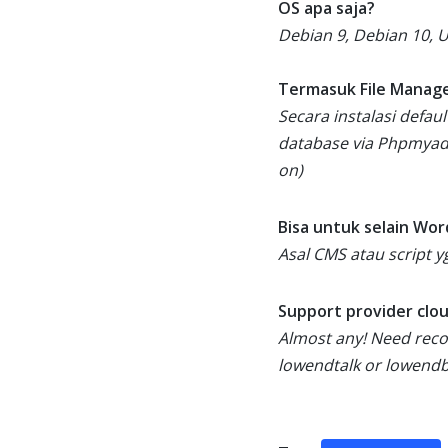
OS apa saja?
Debian 9, Debian 10, 
Termasuk File Manag
Secara instalasi defau
database via Phpmyadm
on)
Bisa untuk selain Wo
Asal CMS atau script 
Support provider clou
Almost any! Need reco
lowendtalk or lowendb