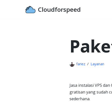
Cloudforspeed
Lompat
ke
konten
Pake
fariez
Layanan
Jasa instalasi VPS da
gratisan yang sudah c
sederhana.