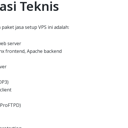
asi Teknis
paket jasa setup VPS ini adalah:
eb server
nx frontend, Apache backend
ver
OP3)
lient
/ProFTPD)