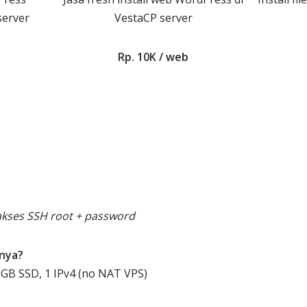
server
VestaCP server
Rp. 10K / web
 akses SSH root + password
 nya?
GB SSD, 1 IPv4 (no NAT VPS)