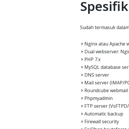
Spesifik
Sudah termasuk dalam 
Nginx atau Apache w
Dual webserver: Ngi
PHP 7.x
MySQL database ser
DNS server
Mail server (IMAP/P
Roundcube webmail c
Phpmyadmin
FTP server (VsFTPD
Automatic backup
Firewall security