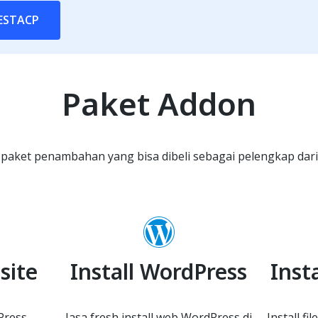
VESTACP
Paket Addon
paket penambahan yang bisa dibeli sebagai pelengkap dari 
site
Install WordPress
Inst
Press
Jasa fresh install web WordPress di
Install f