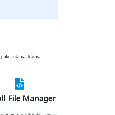
paket utama di atas:
all File Manager
ile manager untuk kelola semua